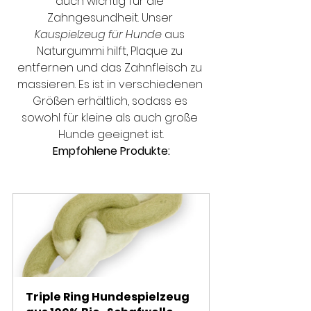
auch wichtig für die 
Zahngesundheit. Unser 
Kauspielzeug für Hunde
 aus 
Naturgummi hilft, Plaque zu 
entfernen und das Zahnfleisch zu 
massieren. Es ist in verschiedenen 
Größen erhältlich, sodass es 
sowohl für kleine als auch große 
Hunde geeignet ist.
Empfohlene Produkte:
Die Top 10 Must-Have Produkte für 
deinen Hund in diesem Jahr
Triple Ring Hundespielzeug 