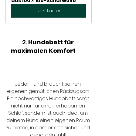
aus 100% Bio-Schafwolle
Jetzt kaufen
2. 
Hundebett für 
maximalen Komfort
Die 
Top 10 Must-Have Produkte 
für deinen Hund in diesem 
Jahr
Jeder Hund braucht seinen 
eigenen gemütlichen Rückzugsort. 
Ein hochwertiges Hundebett sorgt 
nicht nur für einen erholsamen 
Schlaf, sondern ist auch ideal, um 
deinem Hund einen eigenen Raum 
zu bieten, in dem er sich sicher und 
geborgen fühlt.