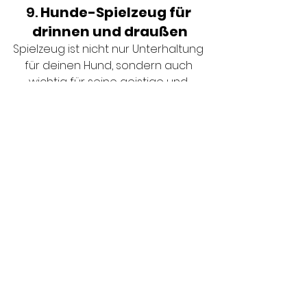
9. 
Hunde-Spielzeug für 
drinnen und draußen
Spielzeug ist nicht nur Unterhaltung 
für deinen Hund, sondern auch 
wichtig für seine geistige und 
körperliche Auslastung. Unsere 
Hunde-Spielzeuge
 bieten eine 
Mischung aus Spaß, Funktion und 
Förderung der Hundeintelligenz.
Empfohlene Produkte:
Affe Hundespielzeug