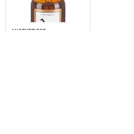
AUGENPFLEGE
Jetzt kaufen
Wash & Blow Dry
60
Jetzt buchen