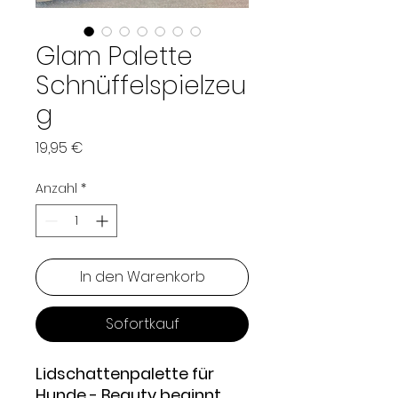
Glam Palette
Schnüffelspielzeu
g
Preis
19,95 €
Anzahl
*
In den Warenkorb
Sofortkauf
Lidschattenpalette für
Hunde - Beauty beginnt