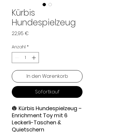
Kürbis
Hundespielzeug
Preis
22,95 €
Anzahl
*
In den Warenkorb
Sofortkauf
🎃
Kürbis Hundespielzeug –
Enrichment Toy mit 6
Leckerli-Taschen &
Quietschern