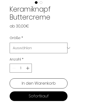
Keramiknapf
Buttercreme
Sale-
ab
30,00€
Preis
Größe
*
Anzahl
*
In den Warenkorb
Sofortkauf