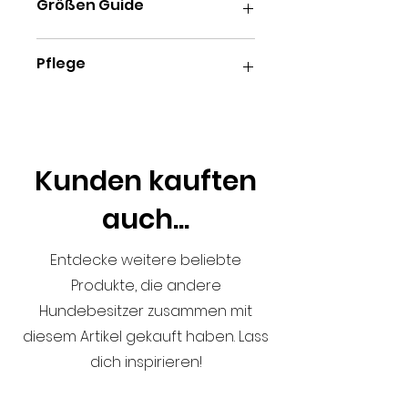
Größen Guide
Klein: 5 CM Hoch & 13 CM
Pflege
Durchmesser
Medium: 7 Cm Hoch & 16,5 CM
Durchmesser
Spülmaschinen- und
Groß: 8 CM Hoch x 21 CM
mikrowellengeeignet
Durchmesser
Kunden kauften
auch...
Entdecke weitere beliebte
Produkte, die andere
Hundebesitzer zusammen mit
diesem Artikel gekauft haben. Lass
dich inspirieren!