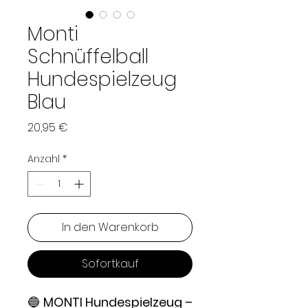
Monti
Schnüffelball
Hundespielzeug
Blau
Preis
20,95 €
Anzahl
*
In den Warenkorb
Sofortkauf
🔵
MONTI Hundespielzeug –