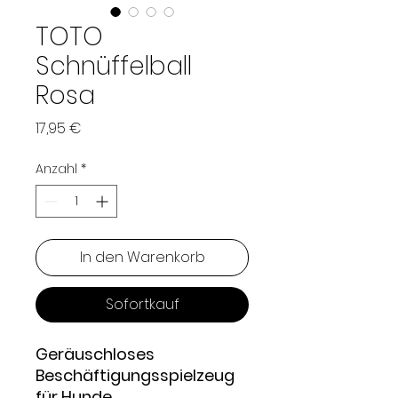
TOTO
Schnüffelball
Rosa
Preis
17,95 €
Anzahl
*
In den Warenkorb
Sofortkauf
Geräuschloses
Beschäftigungsspielzeug
für Hunde