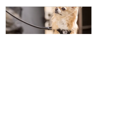
Curli Stretch Comfort Leine
Jetzt kaufen
Hundegeschäft in Frankfurt
Hunde in Frankfurt
Hundebedarf
Ratgeber für Hunde
Hochwertiger Hundebedarf
Curli Deutschland
Curli in Frankfurt
Curli Geschirr
Curli in Hessen