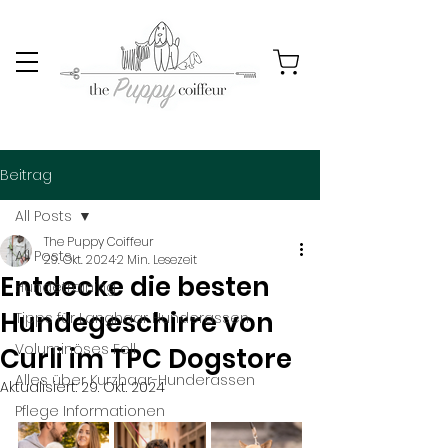
Beitrag
All Posts
The Puppy Coiffeur
All Posts
29. Okt. 2024
2 Min. Lesezeit
Entdecke die besten
Hundetraining
Hundegeschirre von
Tipps für Langhaar Hunderassen
Voluminöses Fell
Curli im TPC Dogstore
Alles über Kurzhaar-Hunderassen
Aktualisiert:
29. Okt. 2024
Pflege Informationen