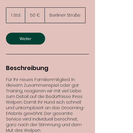
50
Euro
1 Std.
1
50 €
Berliner Straße
S
t
d
Weiter
Beschreibung
Für Ihr neues Familienmitglied. In
diesem Zusammenspiel oder gar
Training, reagieren wir mit viel Liebe
zum Detail auf die Bedürfnisse Ihres
Welpen. Damit Ihr Hund sich schnell
und unkompliziert an das Grooming-
Erlebnis gewöhnt. Der gesamte
Service wird individuell berechnet,
ganz nach der Stimmung und dem
Mut des Welpen.