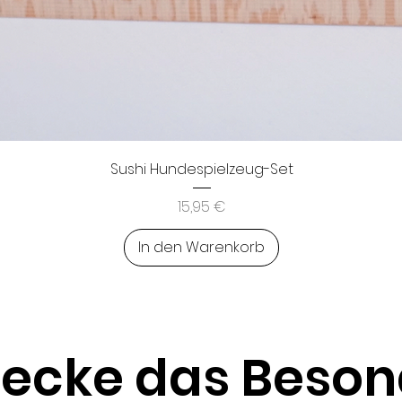
Schnellansicht
Sushi Hundespielzeug-Set
Preis
15,95 €
In den Warenkorb
decke das Beson