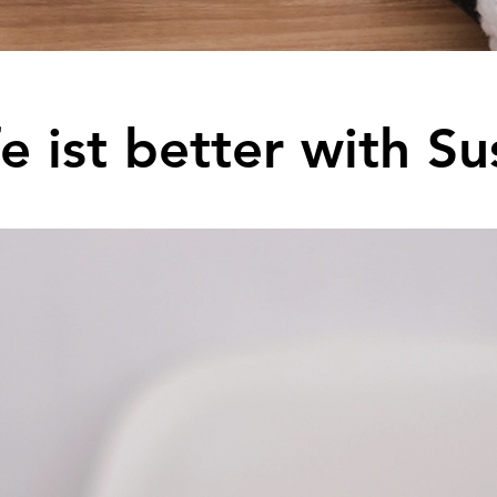
fe ist better with Su
fe ist better with Su