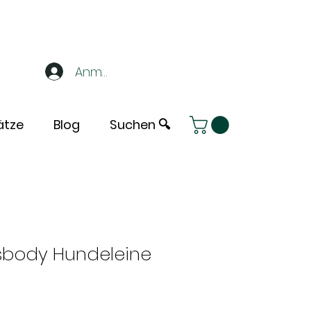
Anmelden
ätze
Blog
Suchen 🔍
ssbody Hundeleine