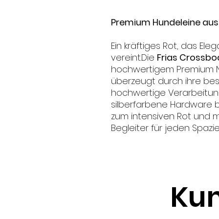
Premium Hundeleine au
Ein kräftiges Rot, das Ele
vereint.Die
Frias Crossbo
hochwertigem Premium N
überzeugt durch ihre bes
hochwertige Verarbeitung 
silberfarbene Hardware b
zum intensiven Rot und m
Begleiter für jeden Spazi
Kun