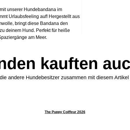
100 % Baumwolle
Nachhaltig & Um
Pflege
 mit unserer Hundebandana im
Baumwolle, die s
Pflegeleicht auf 40
mt Urlaubsfeeling auf! Hergestellt aus
und dabei die Umw
Maße
mwolle, bringt diese Bandana den
umweltbewusste 
68 cm Breite, Ideal 
Lebendiges Kor
 zu deinem Hund. Perfekt für heiße
Korallenmuster v
Spaziergänge am Meer.
fröhlichen und ma
ein bisschen Farb
Bequem & Prakt
den kauften auch
sich angenehm an
sodass dein Hund 
unterwegs ist.
 die andere Hundebesitzer zusammen mit diesem Artikel g
Vielseitig & Zeit
Park, einem Ausf
täglichen Look – 
Begleiter für jede
The Puppy Coiffeur 2026