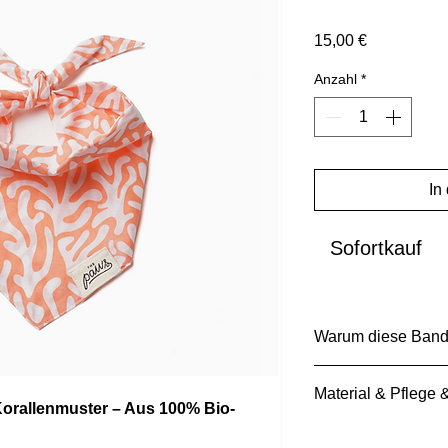
Preis
15,00 €
Anzahl
*
In
Sofortkauf
Warum diese Ban
Verleihe deinem Hund
Material & Pflege
Bandana im Koralle
orallenmuster – Aus 100% Bio-
und setze auf nachha
Material
Highlight für Hunde 