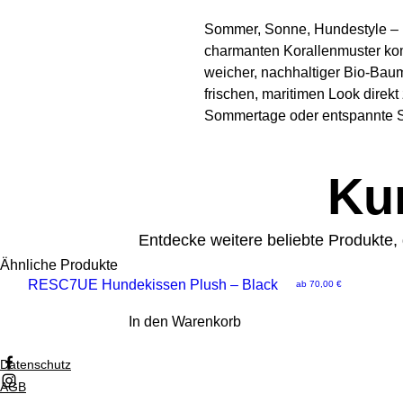
Sommer, Sonne, Hundestyle –
charmanten Korallenmuster kom
weicher, nachhaltiger Bio-Bau
frischen, maritimen Look direkt
Sommertage oder entspannte 
Kun
Entdecke weitere beliebte Produkte,
Ähnliche Produkte
RESC7UE Hundekissen Plush – Black
Sale-Preis
ab
70,00 €
In den Warenkorb
Datenschutz
AGB