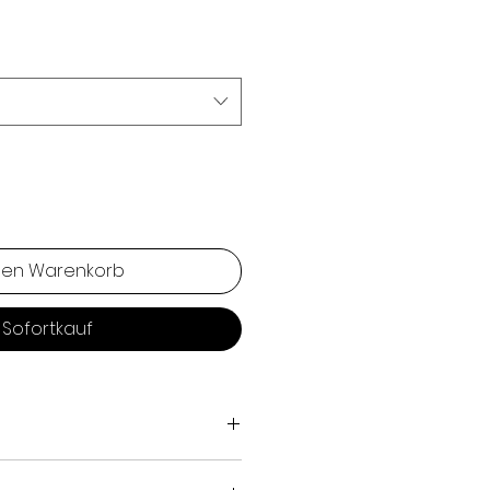
den Warenkorb
Sofortkauf
chwertigem
Nappa Suede
,