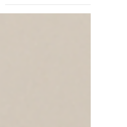
und dem seidigen Fell ist der Cavalier King
Charles Spaniel nicht nur ein echter
Herzenshund – sondern auch ein kleiner
Pflegeprinz