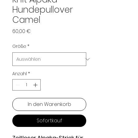
Hundepullover
Camel
Preis
60,00 €
Größe
*
Anzahl
*
In den Warenkorb
Sofortkauf
Zeitloser Alpaka-Strick für