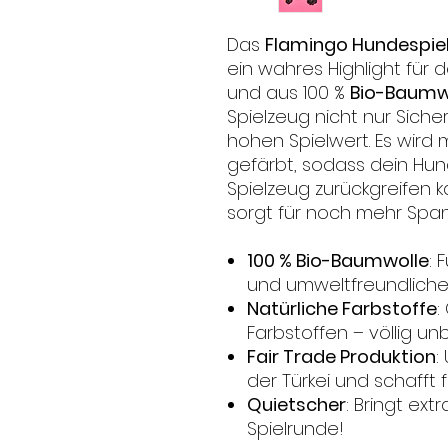
Das
Flamingo Hundespie
ein wahres Highlight für 
und aus 100 %
Bio-Baumw
Spielzeug nicht nur Siche
hohen Spielwert. Es wird 
gefärbt, sodass dein Hun
Spielzeug zurückgreifen 
sorgt für noch mehr Spa
100 % Bio-Baumwolle
: 
und umweltfreundliches
Natürliche Farbstoffe
:
Farbstoffen – völlig un
Fair Trade Produktion
:
der Türkei und schafft f
Quietscher
: Bringt ex
Spielrunde!