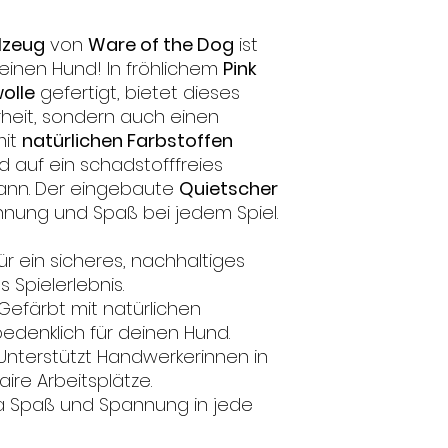
lzeug
von
Ware of the Dog
ist
deinen Hund! In fröhlichem
Pink
olle
gefertigt, bietet dieses
rheit, sondern auch einen
mit
natürlichen Farbstoffen
d auf ein schadstofffreies
kann. Der eingebaute
Quietscher
nnung und Spaß bei jedem Spiel.
Für ein sicheres, nachhaltiges
 Spielerlebnis.
 Gefärbt mit natürlichen
bedenklich für deinen Hund.
 Unterstützt Handwerkerinnen in
aire Arbeitsplätze.
tra Spaß und Spannung in jede