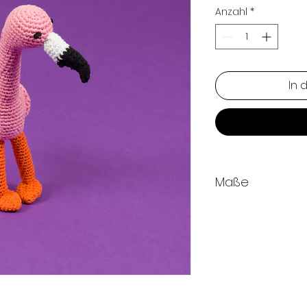
Anzahl
*
In 
Maße
25 CM hoch