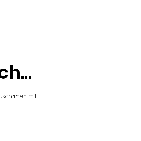
nd mikrowellengeeignet
h...
 zusammen mit