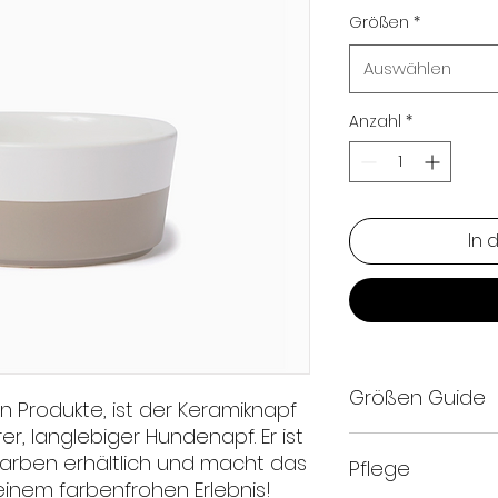
Größen
*
Auswählen
Anzahl
*
In 
Größen Guide
n Produkte, ist der Keramiknapf
rer, langlebiger Hundenapf. Er ist
Klein: 5 CM Hoch 
Farben erhältlich und macht das
Pflege
Medium: 7 Cm Hoc
 einem farbenfrohen Erlebnis!
Groß: 8 CM Hoch x