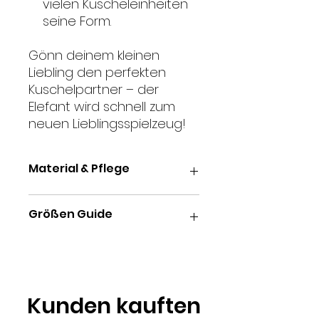
vielen Kuscheleinheiten
seine Form.
Gönn deinem kleinen
Liebling den perfekten
Kuschelpartner – der
Elefant wird schnell zum
neuen Lieblingsspielzeug!
Material & Pflege
Produktdetails:
Größen Guide
Größe:
Perfekt für kleine Hunde
Material:
Weicher Plüsch mit
Baumwollfüllung
15 CM
Pflege:
Maschinenwaschbar
bei 30 °C
Kunden kauften