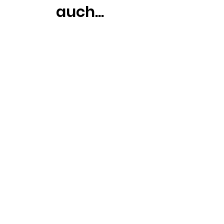
auch...
Entdecke weitere beliebte
Produkte, die andere
Hundebesitzer zusammen mit
diesem Artikel gekauft haben. Lass
dich inspirieren!
Ähnliche
Produkte