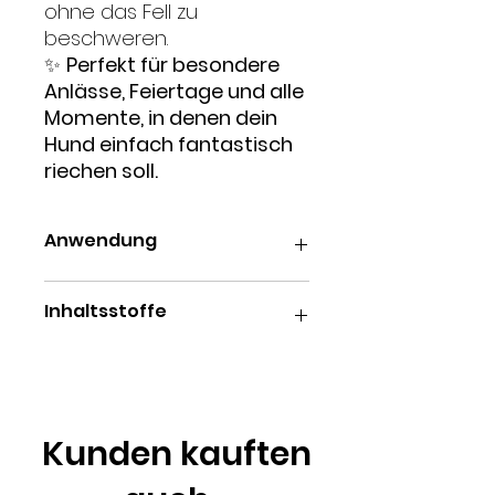
ohne das Fell zu
beschweren.
✨
Perfekt für besondere
Anlässe, Feiertage und alle
Momente, in denen dein
Hund einfach fantastisch
riechen soll.
Anwendung
Das LUXURY CARE COLOGNE VIP ist
Inhaltsstoffe
zur
äußerlichen Anwendung
bestimmt.
Das Fell deines Hundes oder
Alcohol, Water/Aqua, Fragrance,
deiner Katze leicht anheben.
Glycerin and BHT.
Das Cologne
aus ca. 15–20 cm
Abstand
sparsam auf das Fell
Kunden kauften
aufsprühen.
Kontakt mit Gesicht und