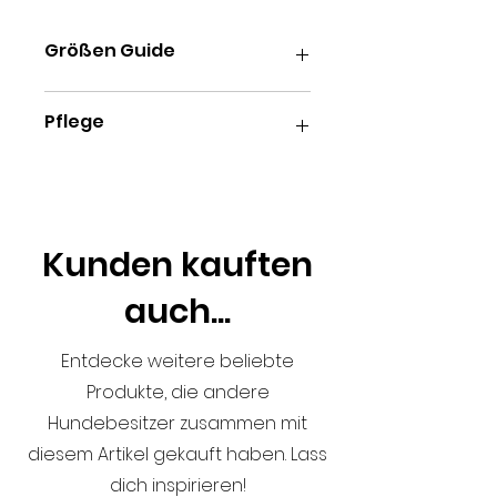
Größen Guide
Klein: 5 CM Hoch & 13 CM
Pflege
Durchmesser
Medium: 7 Cm Hoch & 16,5 CM
Durchmesser
Spülmaschinen- und
Groß: 8 CM Hoch x 21 CM
mikrowellengeeignet
Durchmesser
Kunden kauften
auch...
Entdecke weitere beliebte
Produkte, die andere
Hundebesitzer zusammen mit
diesem Artikel gekauft haben. Lass
dich inspirieren!