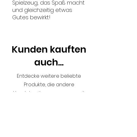
Spielzeug, das Spaß macht
und gleichzeitig etwas
Gutes bewirkt!
Kunden kauften
auch...
Entdecke weitere beliebte
Produkte, die andere
Hundebesitzer zusammen mit
diesem Artikel gekauft haben. Lass
dich inspirieren!
Ähnliche