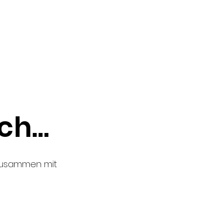
nd mikrowellengeeignet
h...
 zusammen mit