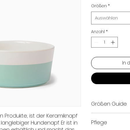
Größen
*
Auswählen
Anzahl
*
In 
Größen Guide
n Produkte, ist der Keramiknapf
Klein: 5 CM Hoch 
Pflege
 langlebiger Hundenapf. Er ist in
Medium: 7 Cm Hoc
Groß: 8 CM Hoch x
ben erhältlich und macht das